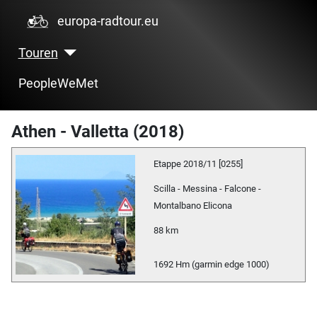
europa-radtour.eu
Touren
PeopleWeMet
Athen - Valletta (2018)
Etappe 2018/11 [0255]
Scilla - Messina - Falcone -
Montalbano Elicona
88 km
1692 Hm (garmin edge 1000)