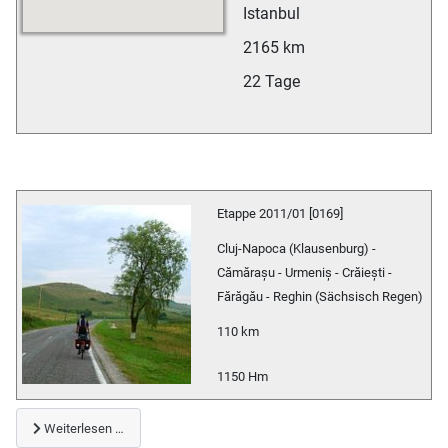
Istanbul
2165 km
22 Tage
Etappe 2011/01 [0169]
Cluj-Napoca (Klausenburg) -
Cămărașu - Urmeniș - Crăiești -
Fărăgău - Reghin (Sächsisch Regen)
110 km
1150 Hm
Weiterlesen …