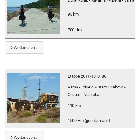
Durankulak - Kavarna - Albena - Varna
93 km
700 Hm
Weiterlesen …
Etappe 2011/18 [0186]
Varna - Priselci - Staro Orjahovo -
Orizare - Nessebar
110 km
1500 Hm (google maps)
Weiterlesen …