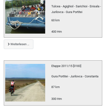
Tulcea - Agighiol - Sarichioi - Enisala -
Jurilovca - Gura Portitei
60 km
400 Hm
Weiterlesen …
Etappe 2011/15 [0183]
Gura Portitei - Jurilovca - Constanta
87 km
300 Hm