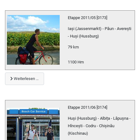
Etappe 2011/05 [0173]
Iași (Jassenmarkt) - Păun - Averești
- Huși (Hussburg)
79 km
1100 Hm
Weiterlesen …
Etappe 2011/06 [0174]
Huși (Hussburg) - Albița - Lăpușna -
Hîncești - Codru - Chișinău
(Kischinau)