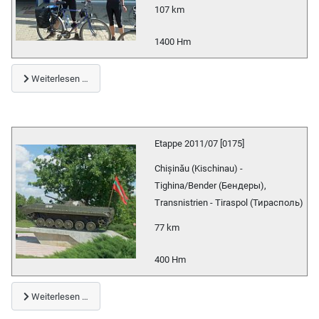
107 km
1400 Hm
Weiterlesen …
Etappe 2011/07 [0175]
Chișinău (Kischinau) -
Tighina/Bender (Бендеры),
Transnistrien - Tiraspol (Тирасполь)
77 km
400 Hm
Weiterlesen …