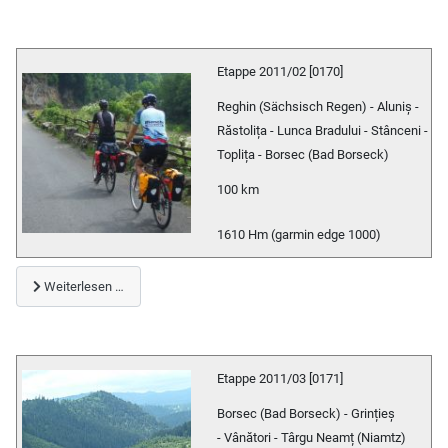
Etappe 2011/02 [0170]
Reghin (Sächsisch Regen) - Aluniș -
Răstolița - Lunca Bradului - Stânceni -
Toplița - Borsec (Bad Borseck)
100 km
1610 Hm (garmin edge 1000)
Weiterlesen …
Etappe 2011/03 [0171]
Borsec (Bad Borseck) - Grințieș
- Vânători - Târgu Neamț (Niamtz)