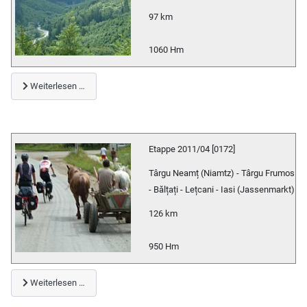
97 km
1060 Hm
Weiterlesen …
Etappe 2011/04 [0172]
Târgu Neamț (Niamtz) - Târgu Frumos
- Bălțați - Lețcani - Iasi (Jassenmarkt)
126 km
950 Hm
Weiterlesen …