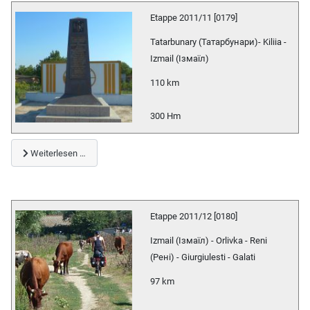
Etappe 2011/11 [0179]
Tatarbunary (Татарбунари)- Kiliia -
Izmail (Ізмаїл)
110 km
300 Hm
Weiterlesen …
Etappe 2011/12 [0180]
Izmail (Ізмаїл) - Orlivka - Reni
(Рені) - Giurgiulesti - Galati
97 km