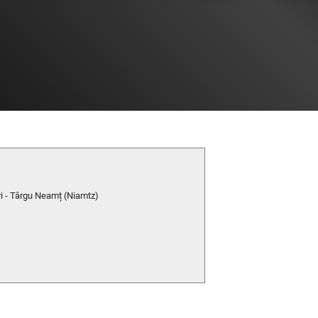
ri - Târgu Neamț (Niamtz)