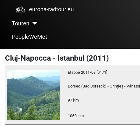
europa-radtour.eu
Touren
PeopleWeMet
Cluj-Napocca - Istanbul (2011)
Etappe 2011/03 [0171]
Borsec (Bad Borseck) - Grințieș - Vânăto
97 km
1060 Hm