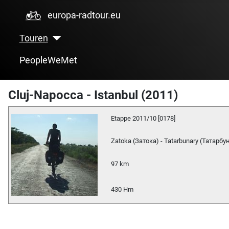
europa-radtour.eu
Touren
PeopleWeMet
Cluj-Napocca - Istanbul (2011)
Etappe 2011/10 [0178]
Zatoka (Затока) - Tatarbunary (Татарбу
97 km
430 Hm