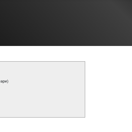
нари)