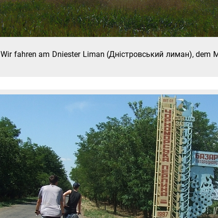
ab. Wir fahren am Dniester Liman (Дністровський лиман), dem 