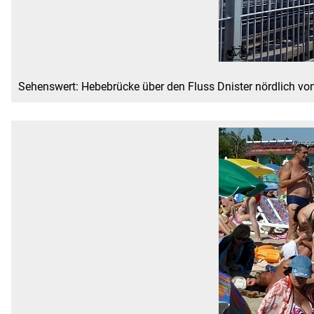
Sehenswert: Hebebrücke über den Fluss Dnister nördlich vo