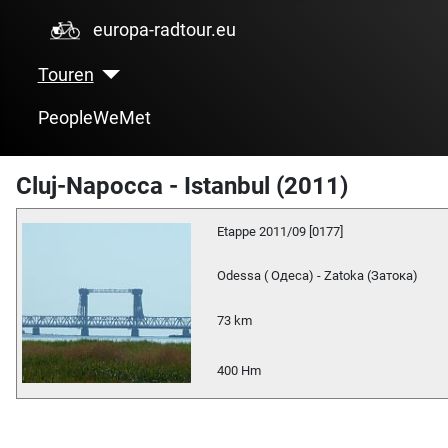
europa-radtour.eu
Touren
PeopleWeMet
Cluj-Napocca - Istanbul (2011)
Etappe 2011/09 [0177]
Odessa ( Одеса) - Zatoka (Затока)
73 km
400 Hm