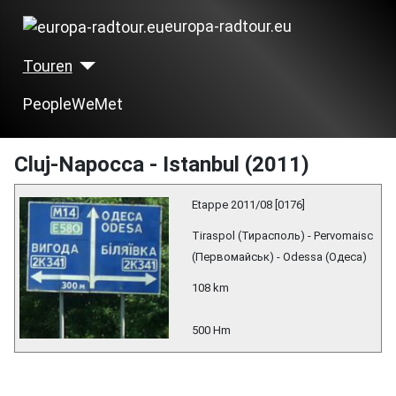
europa-radtour.eu
Touren
PeopleWeMet
Cluj-Napocca - Istanbul (2011)
Etappe 2011/08 [0176]
Tiraspol (Тирасполь) - Pervomaisc
(Первомайськ) - Odessa (Одеса)
108 km
500 Hm