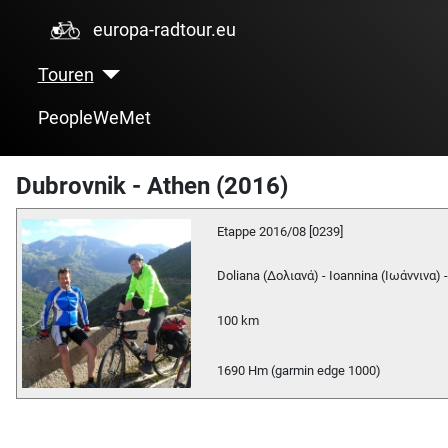
europa-radtour.eu
Touren
PeopleWeMet
Dubrovnik - Athen (2016)
Etappe 2016/08 [0239]
Doliana (Δολιανά) - Ioannina (Ιωάννινα
100 km
1690 Hm (garmin edge 1000)
Mit dem Fahrrad von Doliana nach Metsovo. Radtour durch Albanien und Griechenland.