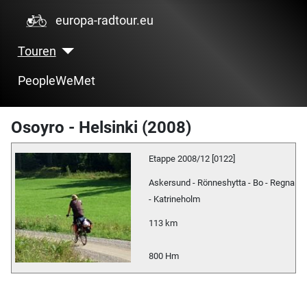
europa-radtour.eu
Touren
PeopleWeMet
Osoyro - Helsinki (2008)
Etappe 2008/12 [0122]
Askersund - Rönneshytta - Bo - Regna
- Katrineholm
113 km
800 Hm