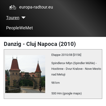
europa-radtour.eu
Touren
PeopleWeMet
Danzig - Cluj Napoca (2010)
Etappe 2010/08 [0156]
Spindleruv Mlyn (Spindler Mühle) -
Hostinne - Dvur Kralove - Nove Mesto
nad Metuji
98 km
500 Hm (google maps)