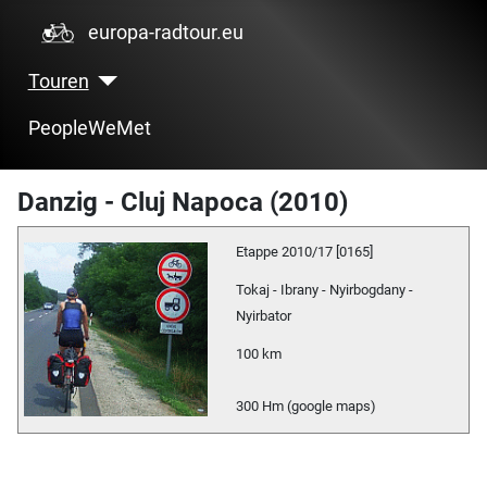
europa-radtour.eu
Touren
PeopleWeMet
Danzig - Cluj Napoca (2010)
Etappe 2010/17 [0165]
Tokaj - Ibrany - Nyirbogdany -
Nyirbator
100 km
300 Hm (google maps)